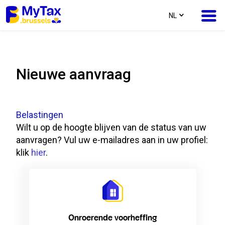
text.language
NL
Ga
Ga
naar
naar
Nieuwe aanvraag
inhoud
navigatie
Belastingen
Wilt u op de hoogte blijven van de status van uw
aanvragen? Vul uw e-mailadres aan in uw profiel:
klik
hier
.
Onroerende voorheffing