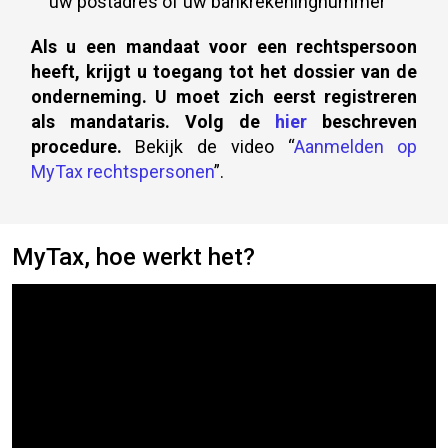
uw postadres of uw bankrekeningnummer
Als u een mandaat voor een rechtspersoon
heeft, krijgt u toegang tot het dossier van de
onderneming. U moet zich eerst registreren
als mandataris. Volg de
hier
beschreven
procedure.
Bekijk de video “
Aanmelden op
MyTax rechtspersonen
”.
MyTax, hoe werkt het?
Video-
inhoud
die
deze
website
beschrijft.
Het