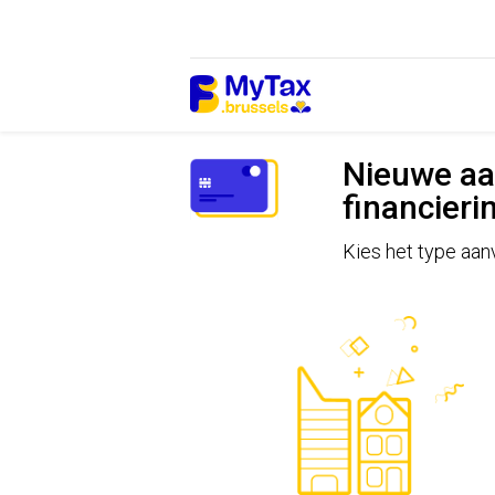
Ga
Ga
naar
naar
inhoud
navigatie
Nieuwe aa
financier
Kies het type aanv