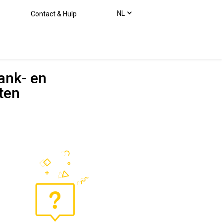
text.language
NL
Contact & Hulp
ank- en
ten