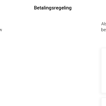
Betalingsregeling
Al
uw
be